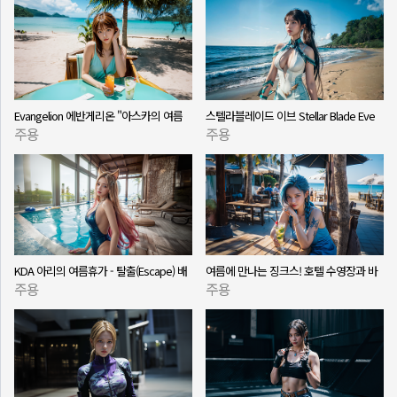
Evangelion 에반게리온 "아스카의 여름
스텔라블레이드 이브 Stellar Blade Eve
주용
주용
휴가 - '잠시' 배경음악과 함께하는 힐링
의 여름휴가 - 그린데이(Green Day) 배경
여행
음악과 함께하는 힐링 여행 Ai실사화
KDA 아리의 여름휴가 - 탈출(Escape) 배
여름에 만나는 징크스! 호텔 수영장과 바
주용
주용
경음악과 함께하는 힐링 여행 Ai실사화
닷가, 숲속에서의 하루 AI 실사화