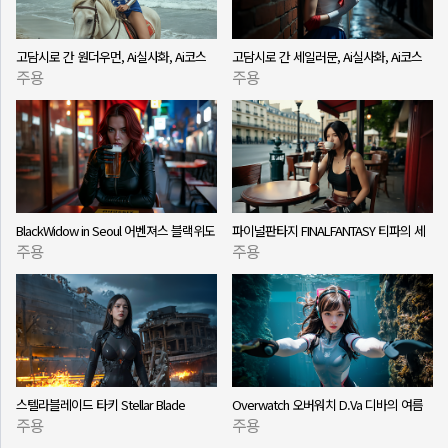
고담시로 간 원더우먼, Ai실사화, Ai코스
고담시로 간 세일러문, Ai실사화, Ai코스
주용
주용
프레
프레
BlackWidow in Seoul 어벤져스 블랙위도
파이널판타지 FINALFANTASY 티파의 세
주용
주용
우 Ai실사화 코스프레 AI Cosplay
계여행 - '세계속으로' 배경음악과 함께하
는 힐링 여행티파 세계여행 Ai실사화 코스
프레
스텔라블레이드 타키 Stellar Blade
Overwatch 오버워치 D.Va 디바의 여름
주용
주용
Tachy 의 여름휴가 - 드림(Dream) 배경음
휴가 - 'Game(게임)' 배경음악과 함께하
악과 함께하는 힐링 여행
는 힐링 여행